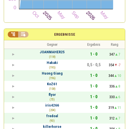


ERGEBNISSE
Gegner
Ergebnis
Rang
JOANMAHER25
1 - 0
347
7
(118)
Hakaki
0,5 - 0,5
354
-7
(195)
Huong Giang
1 - 0
344
10
(196)
KoZ61
1 - 0
336
8
(158)
flyor
1 - 0
330
6
(73)
iris4266
1 - 0
319
11
(204)
fredoal
1 - 0
312
7
(93)
killerhorse
1 - 0
304
8