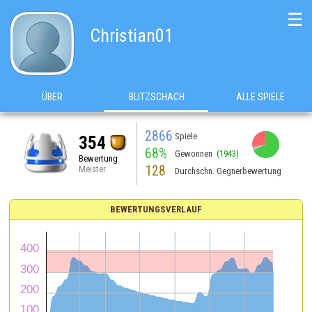
☰
Christian01
ÜBER
BLITZSCHACH
ALLE SPIELE
2866
Spiele
354
68%
Gewonnen
(1943)
Bewertung
128
Meister
Durchschn. Gegnerbewertung
BEWERTUNGSVERLAUF