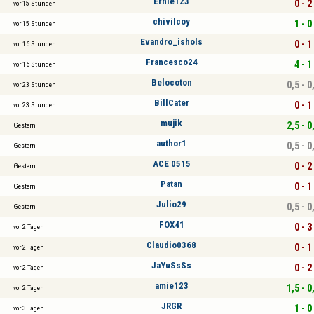
Ernie123
0 - 2
vor 15 Stunden
chivilcoy
1 - 0
vor 15 Stunden
Evandro_ishols
0 - 1
vor 16 Stunden
Francesco24
4 - 1
vor 16 Stunden
Belocoton
0,5 - 0
vor 23 Stunden
BillCater
0 - 1
vor 23 Stunden
mujik
2,5 - 0
Gestern
author1
0,5 - 0
Gestern
ACE 0515
0 - 2
Gestern
Patan
0 - 1
Gestern
Julio29
0,5 - 0
Gestern
FOX41
0 - 3
vor 2 Tagen
Claudio0368
0 - 1
vor 2 Tagen
JaYuSsSs
0 - 2
vor 2 Tagen
amie123
1,5 - 0
vor 2 Tagen
JRGR
1 - 0
vor 3 Tagen