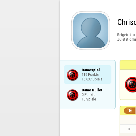
Chris
Beigetreten
Zuletzt onli
Damespiel

119 Punkte

15.637 Spiele
Dame Bullet

0 Punkte

10 Spiele
