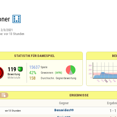
oner
:
2/3/2021
ne:
vor 13 Stunden
STATISTIK FÜR DAMESPIEL
BE
15637
Spiele
119
42%
Gewonnen
(6496)
Bewertung
158
Mittelstufe
Durchschn. Gegnerbewertung

ERGEBNISSE
Gegner
Ergebn
Benavides99
1 - 1
vor 13 Stunden