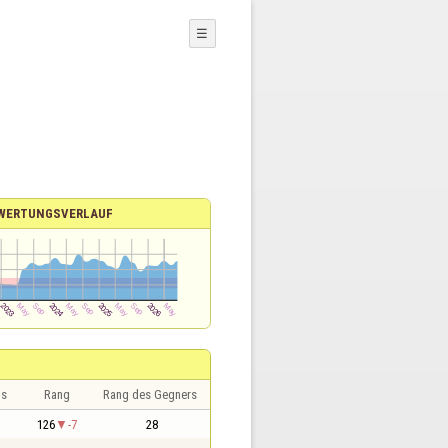
☰
WERTUNGSVERLAUF
is
Rang
Rang des Gegners
126
-7
28