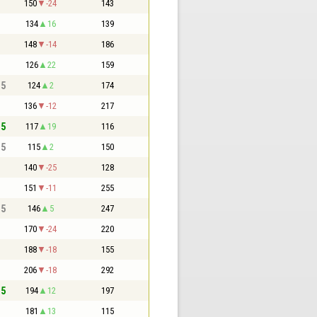
150
-24
143
134
16
139
148
-14
186
126
22
159
,5
124
2
174
136
-12
217
,5
117
19
116
,5
115
2
150
140
-25
128
151
-11
255
,5
146
5
247
170
-24
220
188
-18
155
206
-18
292
,5
194
12
197
181
13
115