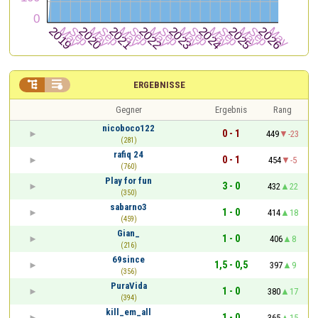


ERGEBNISSE
Gegner
Ergebnis
Rang
nicoboco122
0 - 1
449
-23
(281)
rafiq 24
0 - 1
454
-5
(760)
Play for fun
3 - 0
432
22
(350)
sabarno3
1 - 0
414
18
(459)
Gian_
1 - 0
406
8
(216)
69since
1,5 - 0,5
397
9
(356)
PuraVida
1 - 0
380
17
(394)
kill_em_all
1 - 0
365
15