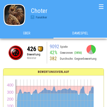
☰
Choter
Fanatiker
ÜBER
DAMESPIEL
9092
Spiele
426
42%
Gewonnen
(3856)
Bewertung
382
Meister
Durchschn. Gegnerbewertung
BEWERTUNGSVERLAUF