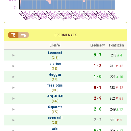


EREDMÉNYEK
Ellenfél
Eredmény
Pontszám
Leonond
9 - 7
213
4
(218)
clarice
1 - 3
231
-18
(125)
duggan
1 - 0
221
10
(172)
freelotus
0 - 1
233
-12
(239)
Arq.JOÃO
2 - 9
262
-29
(142)
Caparota
2 - 0
249
13
(172)
even roll
2 - 2
251
-2
(223)
wiki
5 - 1
234
17