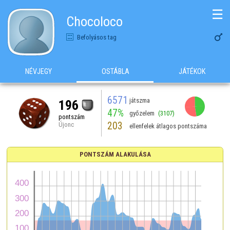
☰
Chocoloco

Befolyásos tag
NÉVJEGY
OSTÁBLA
JÁTÉKOK
6571
játszma
196
47%
győzelem
(3107)
pontszám
203
Újonc
ellenfelek átlagos pontszáma
PONTSZÁM ALAKULÁSA