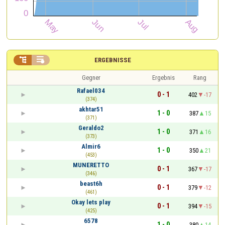


ERGEBNISSE
Gegner
Ergebnis
Rang
Rafael034
0 - 1
402
-17
(374)
akhtar51
1 - 0
387
15
(371)
Geraldo2
1 - 0
371
16
(373)
Almir6
1 - 0
350
21
(453)
MUNERETTO
0 - 1
367
-17
(346)
beast6h
0 - 1
379
-12
(461)
Okay lets play
0 - 1
394
-15
(425)
6578
1 - 0
380
14