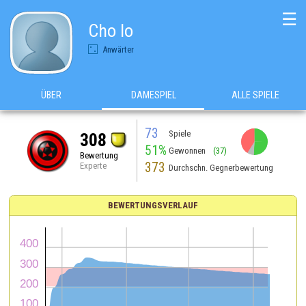
☰
Cho lo
Anwärter
ÜBER
DAMESPIEL
ALLE SPIELE
73
Spiele
308
51%
Gewonnen
(37)
Bewertung
373
Experte
Durchschn. Gegnerbewertung
BEWERTUNGSVERLAUF