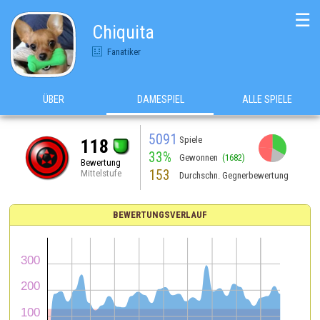
☰
Chiquita
Fanatiker
ÜBER
DAMESPIEL
ALLE SPIELE
5091
Spiele
118
33%
Gewonnen
(1682)
Bewertung
153
Mittelstufe
Durchschn. Gegnerbewertung
BEWERTUNGSVERLAUF