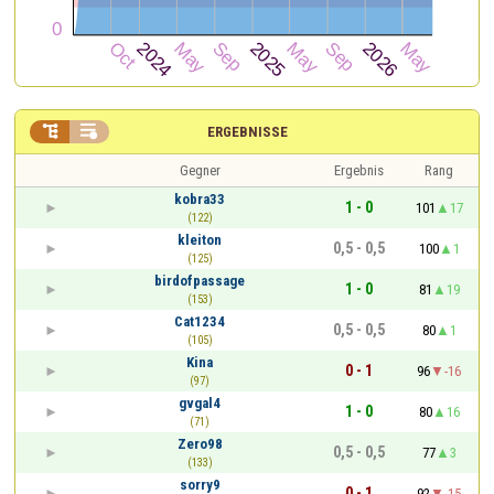


ERGEBNISSE
Gegner
Ergebnis
Rang
kobra33
1 - 0
101
17
(122)
kleiton
0,5 - 0,5
100
1
(125)
birdofpassage
1 - 0
81
19
(153)
Cat1234
0,5 - 0,5
80
1
(105)
Kina
0 - 1
96
-16
(97)
gvgal4
1 - 0
80
16
(71)
Zero98
0,5 - 0,5
77
3
(133)
sorry9
0 - 1
92
-15