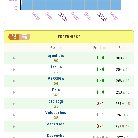


ERGEBNISSE
Gegner
Ergebnis
Rang
apoulluis
1 - 0
300
16
(302)
daouia
1 - 0
284
16
(292)
VERRUGA
1 - 0
266
18
(301)
Ezio
1 - 0
250
16
(255)
papiroga
0 - 1
265
-15
(293)
Voloopshus
1 - 1
263
2
(288)
espartaco
0 - 1
277
-14
(315)
Davoncho
0,5 - 0,5
277
0