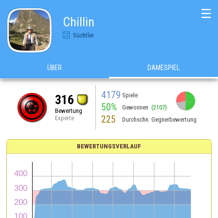
☰
Chillin
Süchtler
ÜBER
DAMESPIEL
4179
Spiele
316
50%
Gewonnen
(2107)
Bewertung
225
Experte
Durchschn. Gegnerbewertung
BEWERTUNGSVERLAUF