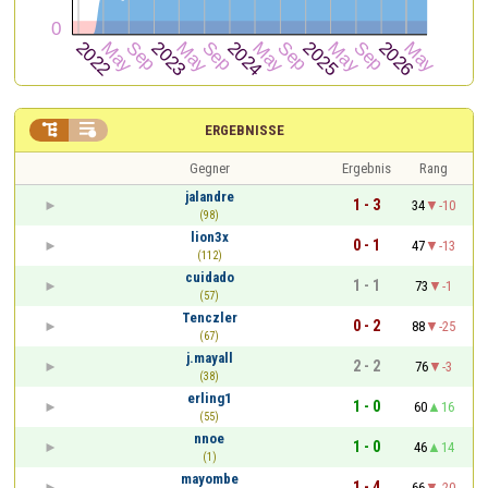


ERGEBNISSE
Gegner
Ergebnis
Rang
jalandre
1 - 3
34
-10
(98)
lion3x
0 - 1
47
-13
(112)
cuidado
1 - 1
73
-1
(57)
Tenczler
0 - 2
88
-25
(67)
j.mayall
2 - 2
76
-3
(38)
erling1
1 - 0
60
16
(55)
nnoe
1 - 0
46
14
(1)
mayombe
1 - 4
66
-20