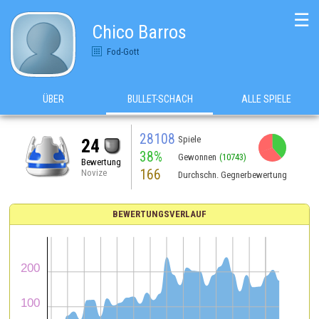
☰
Chico Barros
Fod-Gott
ÜBER
BULLET-SCHACH
ALLE SPIELE
28108
Spiele
24
38%
Gewonnen
(10743)
Bewertung
166
Novize
Durchschn. Gegnerbewertung
BEWERTUNGSVERLAUF