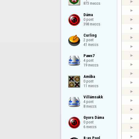
873 meccs
Dáma

0 pont

398 meccs
Curling

2 pont

41 meccs
Pawn7

4 pont

19 meccs
Amőba

0 pont

11 meccs
Villámsakk

4 pont

8 meccs
Gyors Dáma

0 pont

6 meccs
8-as Pool
