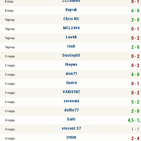
LCChaves
0 - 1
8 órája
Kayrak
6 - 0
8 órája
Chris NC
2 - 0
Tegnap
MCL2494
0 - 1
Tegnap
Lev68
0 - 2
Tegnap
loub
2 - 0
Tegnap
Destiny55
0 - 2
2 napja
theyws
0 - 2
2 napja
alon71
4 - 0
3 napja
Quéré
0 - 1
3 napja
VAKISYAT
0 - 2
3 napja
serenata
5 - 2
3 napja
dolfin77
2 - 0
3 napja
DaHi
4,5 - 1,
4 napja
vincent.37
1 - 1
4 napja
OYUN
2 - 4
4 napja