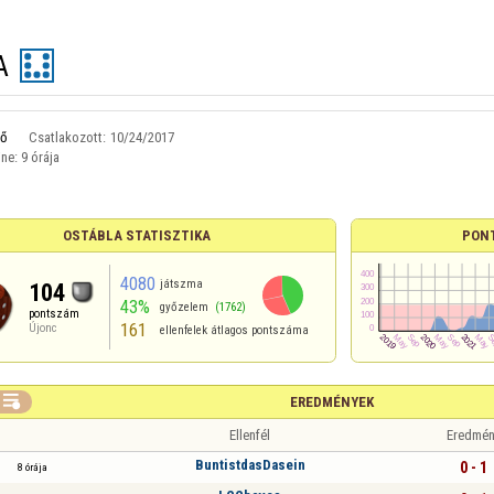
A
ő
Csatlakozott:
10/24/2017
ine:
9 órája
OSTÁBLA STATISZTIKA
PON
4080
játszma
104
43%
győzelem
(1762)
pontszám
161
Újonc
ellenfelek átlagos pontszáma

EREDMÉNYEK
Ellenfél
Eredmén
BuntistdasDasein
0 - 1
8 órája