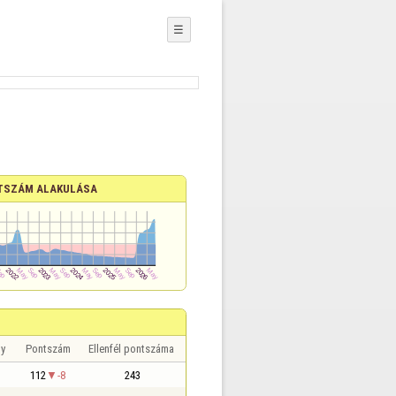
☰
TSZÁM ALAKULÁSA
y
Pontszám
Ellenfél pontszáma
112
-8
243