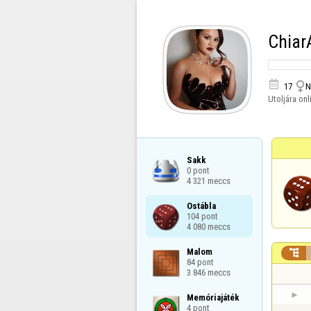
Chiar


17
N
Utoljára onl
Sakk

0 pont

4 321 meccs
Ostábla

104 pont

4 080 meccs
Malom


84 pont

3 846 meccs
Memóriajáték

4 pont
