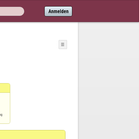
Anmelden
☰
ng