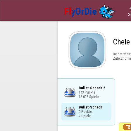
S
Chele
Beigetreten
Zuletzt onli
Bullet-Schach 2

143 Punkte

12.028 Spiele
Bullet-Schach

0 Punkte

2 Spiele
