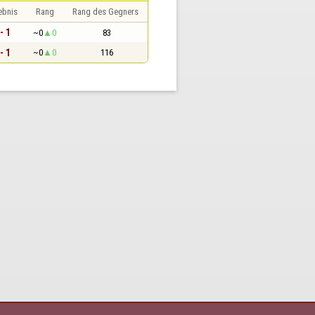
ebnis
Rang
Rang des Gegners
- 1
~0
0
83
- 1
~0
0
116