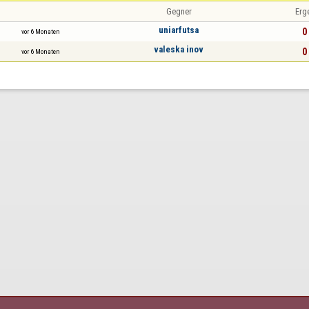
Gegner
Erg
uniarfutsa
0 
vor 6 Monaten
valeska inov
0 
vor 6 Monaten