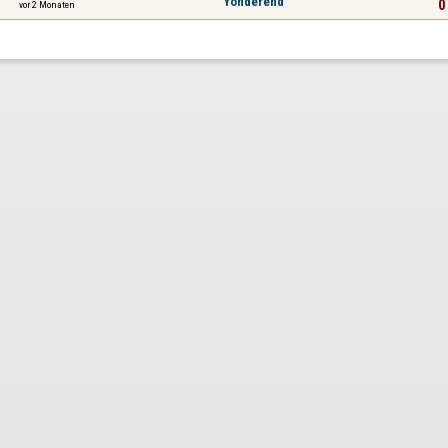
Yonderend
0 
vor 2 Monaten