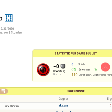
b
:
7/23/2020
ne:
vor 2 Stunden
STATISTIK FÜR DAME BULLET
4
Spiele
~0
0%
Gewonnen
(0)
Bewertung
119
Novize
Durchschn. Gegnerbewertun

ERGEBNISSE
Gegner
Erg
akazay
0 
vor 2 Monaten