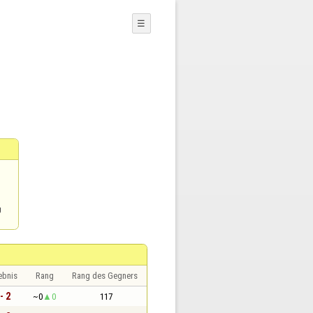
☰
g
ebnis
Rang
Rang des Gegners
- 2
~0
0
117