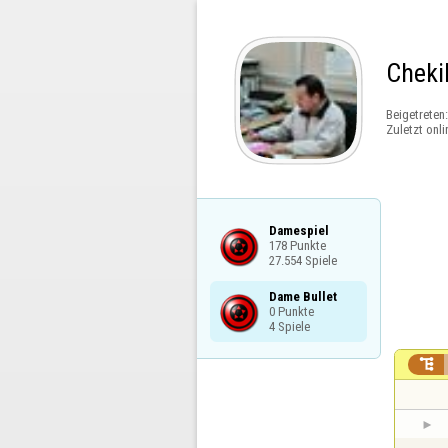
Cheki
Beigetreten
Zuletzt onli
Damespiel

178 Punkte

27.554 Spiele
Dame Bullet

0 Punkte

4 Spiele
