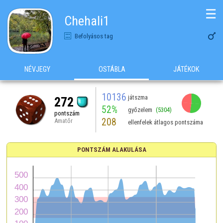
☰
Chehali1

Befolyásos tag
NÉVJEGY
OSTÁBLA
JÁTÉKOK
10136
játszma
272
52%
győzelem
(5304)
pontszám
208
Amatőr
ellenfelek átlagos pontszáma
PONTSZÁM ALAKULÁSA