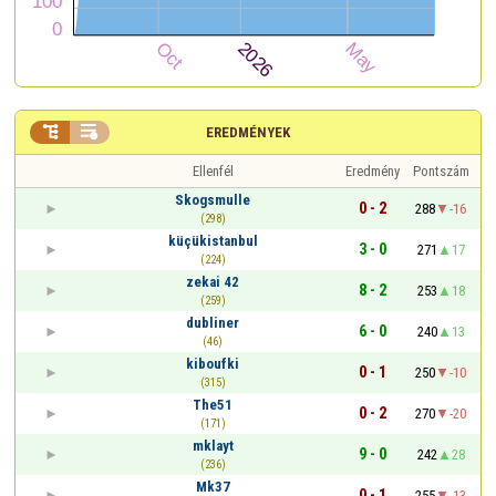


EREDMÉNYEK
Ellenfél
Eredmény
Pontszám
Skogsmulle
0 - 2
288
-16
(298)
küçükistanbul
3 - 0
271
17
(224)
zekai 42
8 - 2
253
18
(259)
dubliner
6 - 0
240
13
(46)
kiboufki
0 - 1
250
-10
(315)
The51
0 - 2
270
-20
(171)
mklayt
9 - 0
242
28
(236)
Mk37
0 - 1
255
-13