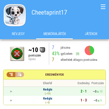
☰
Cheetaprint17
NÉVJEGY
MEMÓRIAJÁTÉK
JÁTÉKOK
7
játszma
~10
43%
győzelem
(3)
pontszám
7
Újonc
ellenfelek átlagos pontszáma


EREDMÉNYEK
Ellenfél
Eredmény
Pontszám
Redgtx
2 - 1
~0
10
(~13)
Redgtx
1 - 3
~0
0
(~0)