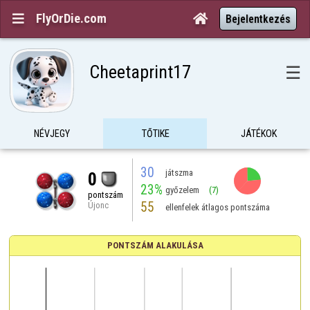
FlyOrDie.com


Bejelentkezés
Cheetaprint17
☰
NÉVJEGY
TŐTIKE
JÁTÉKOK
30
játszma
0
23%
győzelem
(7)
pontszám
55
Újonc
ellenfelek átlagos pontszáma
PONTSZÁM ALAKULÁSA