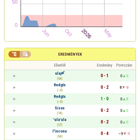


EREDMÉNYEK
Ellenfél
Eredmény
Pontszám
ula🛶
0 - 1
0
0
(64)
Redgtx
0 - 2
8
-8
(~0)
Redgtx
1 - 0
0
8
(~0)
Sisas
0 - 2
0
0
(74)
ʻulaʻula
0 - 2
0
0
(57)
l'inconu
0 - 4
~9
-9
(54)