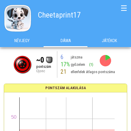
☰
Cheetaprint17
NÉVJEGY
DÁMA
JÁTÉKOK
6
játszma
~0
17%
győzelem
(1)
pontszám
21
Újonc
ellenfelek átlagos pontszáma
PONTSZÁM ALAKULÁSA