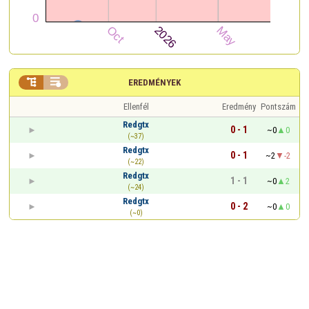


EREDMÉNYEK
Ellenfél
Eredmény
Pontszám
Redgtx
0 - 1
~0
0
(~37)
Redgtx
0 - 1
~2
-2
(~22)
Redgtx
1 - 1
~0
2
(~24)
Redgtx
0 - 2
~0
0
(~0)