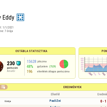
y Eddy
t:
1/1/2021
ine:
7 órája
OSTÁBLA STATISZTIKA
PON
15628
játszma
230
48%
győzelem
(7529)
pontszám
196
Amatőr
ellenfelek átlagos pontszáma

EREDMÉNYEK
Ellenfél
Eredmé
PauliZei
0 - 1
6 órája