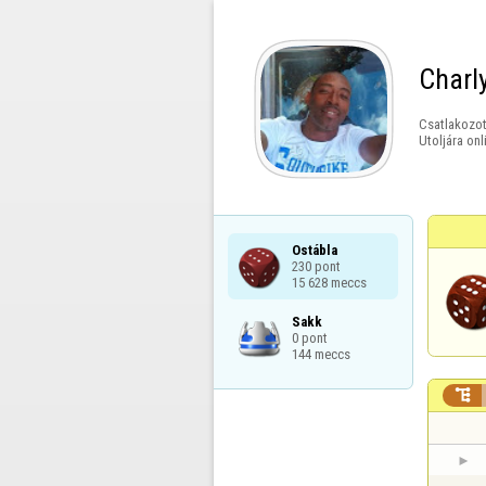
Charl
Csatlakozot
Utoljára onl
Ostábla

230 pont

15 628 meccs
Sakk

0 pont

144 meccs
