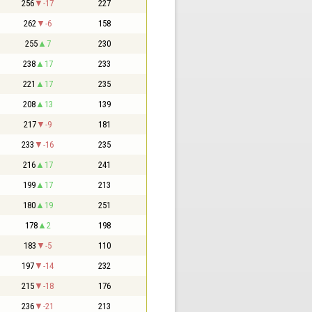
256
-17
227
262
-6
158
255
7
230
238
17
233
221
17
235
208
13
139
217
-9
181
233
-16
235
216
17
241
199
17
213
180
19
251
178
2
198
183
-5
110
197
-14
232
215
-18
176
236
-21
213