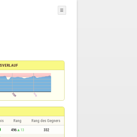
☰
SVERLAUF
nis
Rang
Rang des Gegners
0
496
13
332