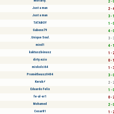
Moriarty.
2 - 
Just a man
2 - 
Just a man
3 - 
TATABOY
1 - 
Gabenn79
4 - 
.Unique Soul.
3 - 
mind1
4 - 
kaktuszbónusz
1 - 
dirty.ezio
0 - 
miskolci64
1 - 
Prométheusz0404
3 - 
Kerub⚡
2 - 
Eduardo Felix
1 - 
fe-al-er1
0 - 
Mohamed
2 - 
Cesar81
1 - 