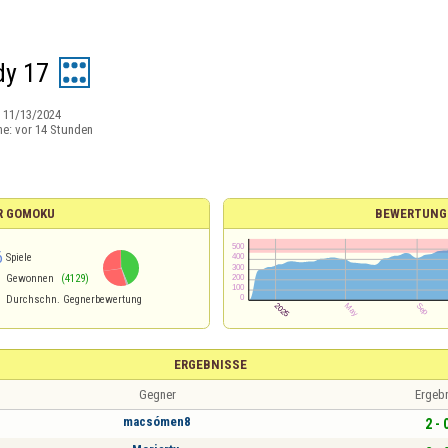
dy 17
:
11/13/2024
ne:
vor 14 Stunden
R GOMOKU
BEWERTUNG
6
Spiele
Gewonnen
(4129)
Durchschn. Gegnerbewertung
ERGEBNISSE
Gegner
Ergeb
macsómen8
2 - 