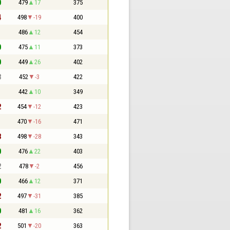
0
479
17
375
4
498
-19
400
1
486
12
454
0
475
11
373
0
449
26
402
3
452
-3
422
1
442
10
349
2
454
-12
423
1
470
-16
471
3
498
-28
343
0
476
22
403
2
478
-2
456
0
466
12
371
2
497
-31
385
0
481
16
362
2
501
-20
363