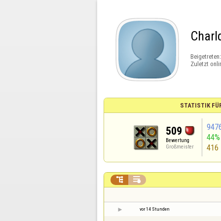
Charl
Beigetreten
Zuletzt onli
STATISTIK FÜ
947
509
44%
Bewertung
416
Großmeister


vor 14 Stunden