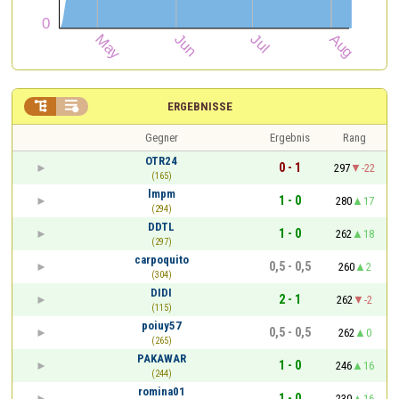


ERGEBNISSE
Gegner
Ergebnis
Rang
OTR24
0 - 1
297
-22
(165)
lmpm
1 - 0
280
17
(294)
DDTL
1 - 0
262
18
(297)
carpoquito
0,5 - 0,5
260
2
(304)
DIDI
2 - 1
262
-2
(115)
poiuy57
0,5 - 0,5
262
0
(265)
PAKAWAR
1 - 0
246
16
(244)
romina01
1 - 0
230
16