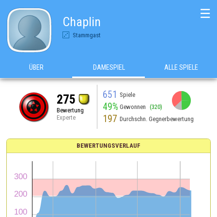
☰
Chaplin
Stammgast
ÜBER
DAMESPIEL
ALLE SPIELE
651
Spiele
275
49%
Gewonnen
(320)
Bewertung
197
Experte
Durchschn. Gegnerbewertung
BEWERTUNGSVERLAUF