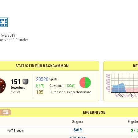
:
5/8/2019
ne:
vor 13 Stunden
STATISTIK FÜR BACKGAMMON
BE
23520
Spiele
151
51%
Gewonnen
(12084)
Bewertung
185
Novize
Durchschn. Gegnerbewertung

ERGEBNISSE
Gegner
Ergeb
ŞAİR
2 - 
vor 7 Stunden