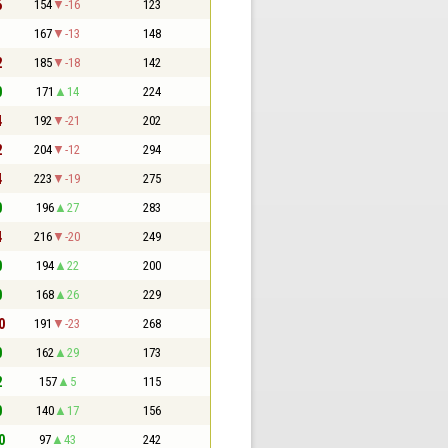
6
154
-16
123
1
167
-13
148
2
185
-18
142
0
171
14
224
4
192
-21
202
2
204
-12
294
4
223
-19
275
0
196
27
283
4
216
-20
249
0
194
22
200
0
168
26
229
0
191
-23
268
0
162
29
173
2
157
5
115
0
140
17
156
0
97
43
242