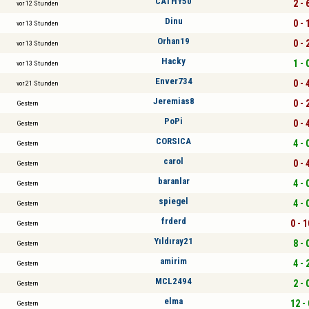
CATHY50
2 - 
vor 12 Stunden
Dinu
0 - 
vor 13 Stunden
Orhan19
0 - 
vor 13 Stunden
Hacky
1 - 
vor 13 Stunden
Enver734
0 - 
vor 21 Stunden
Jeremias8
0 - 
Gestern
PoPi
0 - 
Gestern
CORSICA
4 - 
Gestern
carol
0 - 
Gestern
baranlar
4 - 
Gestern
spiegel
4 - 
Gestern
frderd
0 - 1
Gestern
Yıldıray21
8 - 
Gestern
amirim
4 - 
Gestern
MCL2494
2 - 
Gestern
elma
12 - 
Gestern