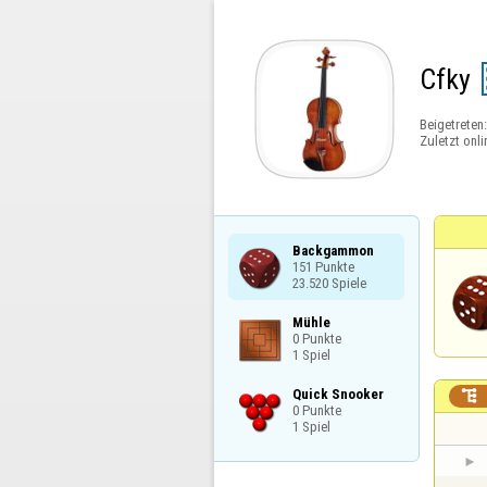
Cfky
Beigetreten
Zuletzt onli
Backgammon

151 Punkte

23.520 Spiele
Mühle

0 Punkte

1 Spiel
Quick Snooker


0 Punkte

1 Spiel