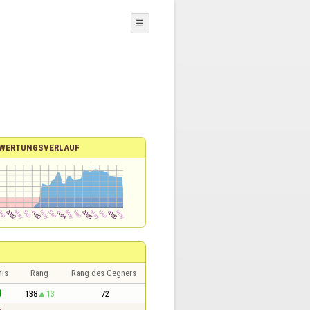
☰
WERTUNGSVERLAUF
nis
Rang
Rang des Gegners
0
138
13
72