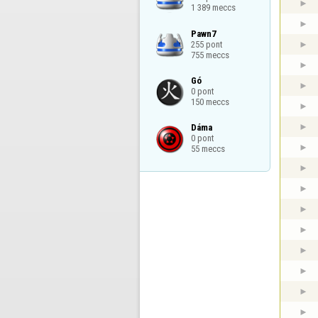
1 389 meccs
Pawn7

255 pont

755 meccs
Gó

0 pont

150 meccs
Dáma

0 pont

55 meccs