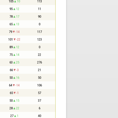
105
10
113
95
12
11
78
17
90
65
13
0
79
-14
117
101
-22
123
89
12
0
75
14
22
63
25
276
66
-3
21
50
16
50
64
-14
106
65
-1
57
50
15
37
28
22
6
27
1
40