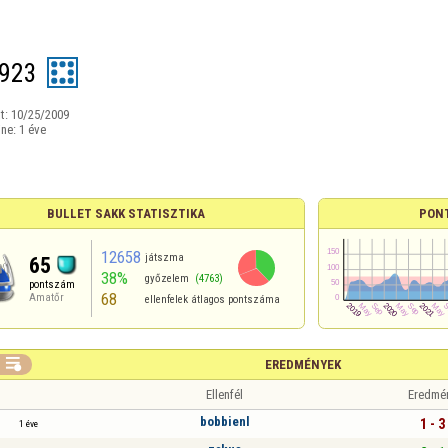
923
t:
10/25/2009
ine:
1 éve
BULLET SAKK STATISZTIKA
PON
12658
játszma
65
38%
győzelem
(4763)
pontszám
68
Amatőr
ellenfelek átlagos pontszáma

EREDMÉNYEK
Ellenfél
Eredmé
bobbienl
1 - 3
1 éve