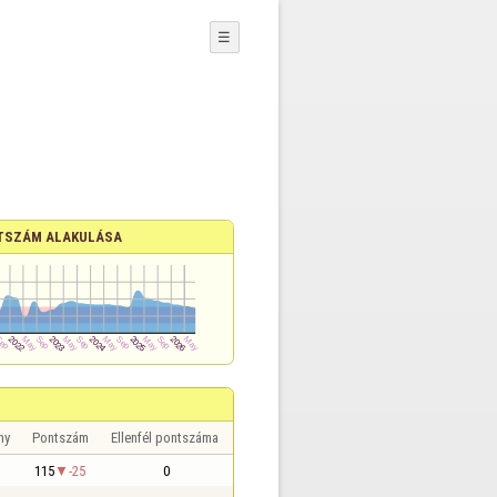
☰
TSZÁM ALAKULÁSA
ny
Pontszám
Ellenfél pontszáma
115
-25
0