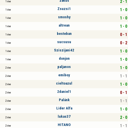
zakus
2 - 1
1 éve
Zsuzsi1
1 - 0
1 éve
smoshy
1 - 0
1 éve
altrean
1 - 0
1 éve
besteban
0 - 1
1 éve
sucsusu
0 - 2
1 éve
Sziszijani42
1 - 0
1 éve
donjon
1 - 0
1 éve
paljanos
1 - 0
2 éve
emiboy
1 - 1
2 éve
cieltoazul
1 - 0
2 éve
2daniel1
0 - 1
2 éve
Palánk
1 - 1
2 éve
Lider Alfa
1 - 0
2 éve
lukas37
2 - 0
2 éve
HITANO
1 - 1
2 éve