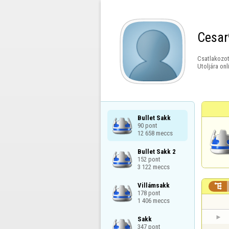
Cesar
Csatlakozot
Utoljára onl
Bullet Sakk

90 pont

12 658 meccs
Bullet Sakk 2

152 pont

3 122 meccs
Villámsakk


178 pont

1 406 meccs
Sakk

347 pont
