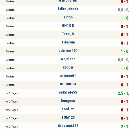
Gattonero8
0 - 1
Gestern
falko_check
0,5 - 0
Gestern
ajitoo
1 - 0
Gestern
GH1S D
0 - 1
Gestern
Tres_B
0 - 1
Gestern
Tibarom
0 - 1
Gestern
sabrine 101
1 - 0
Gestern
Wojciech
0,5 - 0
Gestern
azocar
1 - 0
Gestern
antonio61
0 - 1
Gestern
BICURETA
0 - 1
Gestern
redblade55
2,5 - 1
vor 2 Tagen
Dungeon
0 - 1
vor 2 Tagen
ford 72
0 - 1
vor 2 Tagen
TOM123
0 - 1
vor 2 Tagen
Giovanni322
2 - 1
vor 2 Tagen