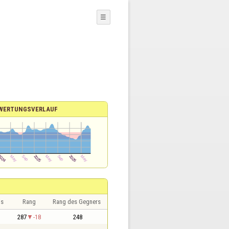
☰
WERTUNGSVERLAUF
is
Rang
Rang des Gegners
287
-18
248