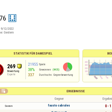
76
:
9/12/2022
ne:
Gestern
STATISTIK FÜR DAMESPIEL
BE
21955
Spiele
269
38%
Gewonnen
(8435)
Bewertung
337
Experte
Durchschn. Gegnerbewertung

ERGEBNISSE
Gegner
Ergebn
fausto cabrales
0 - 1
Gestern