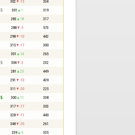
302
-15
334
,5
301
1
319
283
18
317
288
-5
573
298
-10
442
315
-17
300
301
14
265
,5
304
-3
232
281
23
449
291
-10
439
311
-20
225
,5
300
11
338
317
-17
303
328
-11
440
348
-20
261
339
9
335