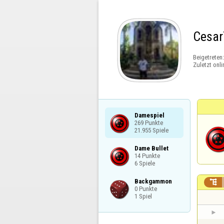
Cesar
Beigetreten
Zuletzt onli
Damespiel

269 Punkte

21.955 Spiele
Dame Bullet

14 Punkte

6 Spiele
Backgammon


0 Punkte

1 Spiel