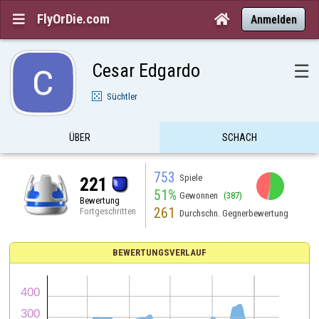
FlyOrDie.com


Anmelden
Cesar Edgardo
☰
Süchtler
ÜBER
SCHACH
753
Spiele
221
51%
Gewonnen
(387)
Bewertung
261
Fortgeschritten
Durchschn. Gegnerbewertung
BEWERTUNGSVERLAUF