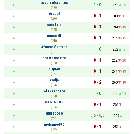
ansolcolorantes
1 - 0
169
15
(138)
Arabel
0 - 1
180
-11
(290)
caio luis
0 - 1
199
-19
(125)
mmaaiill
0 - 1
214
-15
(240)
Afonso Santana
1 - 0
202
12
(117)
contra mestre
0 - 1
222
-20
(128)
sigo48
0 - 1
241
-19
(173)
vodja
0 - 2
260
-19
(326)
Aleksandar4
1 - 0
250
10
(120)
K-OZ NENE
0 - 1
251
-1
(954)
gtpiedoso
0,5 - 0,5
250
1
(271)
mohamed96
0 - 1
251
-1
(775)