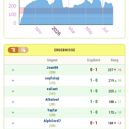


ERGEBNISSE
Gegner
Ergebnis
Rang
Joan88
0 - 1
237
-16
(238)
seyfoloji
1 - 0
219
18
(272)
valiant
1 - 0
205
14
(167)
Alheleel
1 - 0
188
17
(203)
Yaşfar
1 - 0
170
18
(220)
Alphilord7
0 - 1
184
-14
(226)