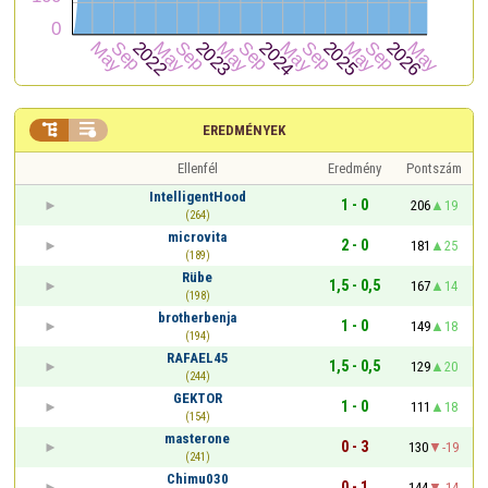


EREDMÉNYEK
Ellenfél
Eredmény
Pontszám
IntelligentHood
1 - 0
206
19
(264)
microvita
2 - 0
181
25
(189)
Rübe
1,5 - 0,5
167
14
(198)
brotherbenja
1 - 0
149
18
(194)
RAFAEL45
1,5 - 0,5
129
20
(244)
GEKTOR
1 - 0
111
18
(154)
masterone
0 - 3
130
-19
(241)
Chimu030
0 - 1
144
-14