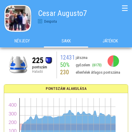
☰
Cesar Augusto7
Despota
NÉVJEGY
SAKK
JÁTÉKOK
12431
játszma
225
50%
győzelem
(6173)
pontszám
230
Haladó
ellenfelek átlagos pontszáma
PONTSZÁM ALAKULÁSA