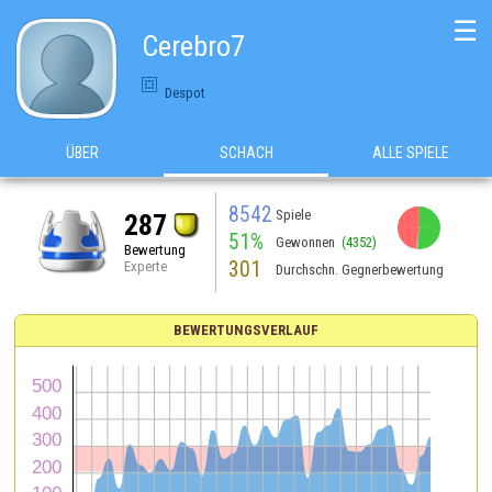
☰
Cerebro7
Despot
ÜBER
SCHACH
ALLE SPIELE
8542
Spiele
287
51%
Gewonnen
(4352)
Bewertung
301
Experte
Durchschn. Gegnerbewertung
BEWERTUNGSVERLAUF