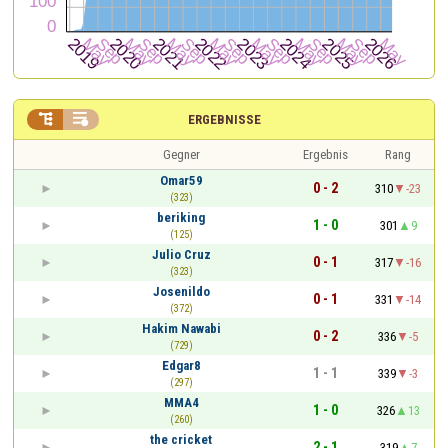


ERGEBNISSE
Gegner
Ergebnis
Rang
Omar59
0 - 2
310
-23
(323)
beriking
1 - 0
301
9
(125)
Julio Cruz
0 - 1
317
-16
(323)
Josenildo
0 - 1
331
-14
(372)
Hakim Nawabi
0 - 2
336
-5
(729)
Edgar8
1 - 1
339
-3
(297)
MMA4
1 - 0
326
13
(260)
the cricket
2 - 1
319
7