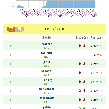


EREDMÉNYEK
Ellenfél
Eredmény
Pontszám
fosforo
0 - 3
285
-22
(246)
louloutz
1 - 1
291
-6
(153)
jubi3
0 - 2
309
-18
(255)
schossi
0 - 1
324
-15
(220)
SaidArg
0 - 2
344
-20
(254)
Schiefbahn
2 - 4
355
-11
(316)
Mad Stork
0 - 2
370
-15
(381)
ysf34
2 - 0
354
16