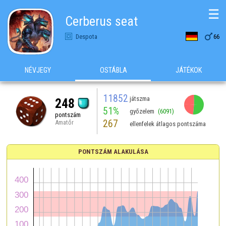
☰
Cerberus seat

Despota
66
NÉVJEGY
OSTÁBLA
JÁTÉKOK
11852
játszma
248
51%
győzelem
(6091)
pontszám
267
Amatőr
ellenfelek átlagos pontszáma
PONTSZÁM ALAKULÁSA