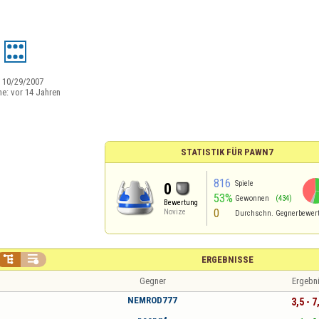
:
10/29/2007
ne:
vor 14 Jahren
STATISTIK FÜR PAWN7
816
Spiele
0
53%
Gewonnen
(434)
Bewertung
0
Novize
Durchschn. Gegnerbewer


ERGEBNISSE
Gegner
Ergebn
NEMROD777
3,5 - 7