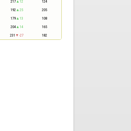
217
12
124
192
25
205
179
13
108
204
14
165
231
-27
182