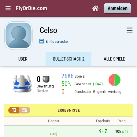
FlyOrDie.com


Anmelden
Celso
☰
Einflussreiche
ÜBER
BULLET-SCHACH 2
ALLE SPIELE
2686
Spiele
0
50%
Gewonnen
(1342)
Bewertung
0
Novize
Durchschn. Gegnerbewertung


ERGEBNISSE
Gegner
Ergebnis
Rang
-
9 - 7
105
13
(208)