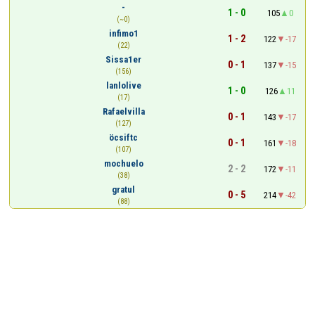
-
1 - 0
105
0
(~0)
infimo1
1 - 2
122
-17
(22)
Sissa1er
0 - 1
137
-15
(156)
lanlolive
1 - 0
126
11
(17)
Rafaelvilla
0 - 1
143
-17
(127)
öcsiftc
0 - 1
161
-18
(107)
mochuelo
2 - 2
172
-11
(38)
gratul
0 - 5
214
-42
(88)