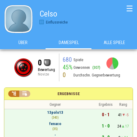
☰
Celso
Einflussreiche
ÜBER
DAMESPIEL
ALLE SPIELE
680
Spiele
0
45%
Gewonnen
(307)
Bewertung
0
Novize
Durchschn. Gegnerbewertung


ERGEBNISSE
Gegner
Ergebnis
Rang
13polo13
0 - 1
41
-5
(343)
fenaco
1 - 0
24
17
(35)
-