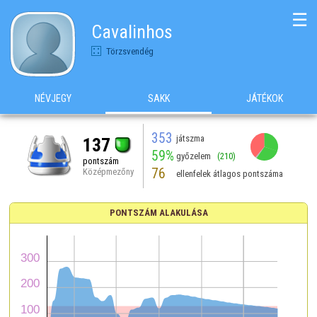
☰
Cavalinhos
Törzsvendég
NÉVJEGY
SAKK
JÁTÉKOK
353
játszma
137
59%
győzelem
(210)
pontszám
76
Középmezőny
ellenfelek átlagos pontszáma
PONTSZÁM ALAKULÁSA