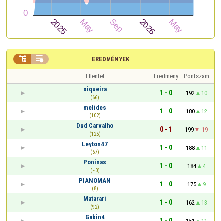


EREDMÉNYEK
Ellenfél
Eredmény
Pontszám
siqueira
1 - 0
192
10
(66)
melides
1 - 0
180
12
(102)
Dud Carvalho
0 - 1
199
-19
(125)
Leyton47
1 - 0
188
11
(67)
Poninas
1 - 0
184
4
(~0)
PIANOMAN
1 - 0
175
9
(8)
Matarari
1 - 0
162
13
(92)
Gabin4
1 - 0
151
11