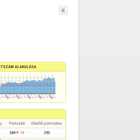
☰
TSZÁM ALAKULÁSA
y
Pontszám
Ellenfél pontszáma
349
-18
295