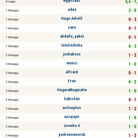
egipcia43
3,5 - 1,
6 napja
udea
2 - 0
1 hónapja
Hugo Adiel5
0 - 3
1 hónapja
sano
0 - 1
1 hónapja
abdalla_yakut
0 - 1
1 hónapja
lelelindinha
4 - 3
1 hónapja
joskaboss
1 - 2
2 hónapja
münci
1 - 0
3 hónapja
alfcard
0 - 1
3 hónapja
Fron
4 - 2
3 hónapja
HugaraMugaraHu
1 - 0
3 hónapja
Sabichão
0 - 1
3 hónapja
actionplus
1 - 2
3 hónapja
azzqiqer
1 - 0
3 hónapja
zvonko 4
1 - 0
3 hónapja
pedroevenerob
1 - 3
3 hónapja