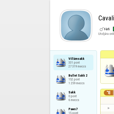
Cavali

Férfi
Utoljára onl
Villámsakk

331 pont

27 319 meccs
Bullet Sakk 2

152 pont

1 259 meccs
Sakk


0 pont

6 meccs
Pawn7

15 pont
