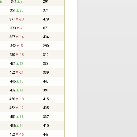
5
341
8
291
351
26
374
371
-20
479
373
-2
873
387
-14
434
392
-5
290
430
-18
312
431
12
333
452
-21
339
446
10
443
432
14
391
450
-18
415
462
-12
435
451
11
337
436
15
410
452
-16
443