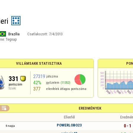
eri
Brazília
Csatlakozott:
7/4/2013
ine:
Tegnap
VILLÁMSAKK STATISZTIKA
PON
27319
játszma
331
42%
győzelem
(11352)
pontszám
377
Szaki
ellenfelek átlagos pontszáma

EREDMÉNYEK
Ellenfél
Eredmén
POWERLOBO23
0 - 1
6 napja