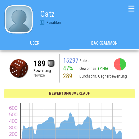
☰
Catz
Fanatiker
ÜBER
BACKGAMMON
15297
Spiele
189
47%
Gewonnen
(7146)
Bewertung
289
Novize
Durchschn. Gegnerbewertung
BEWERTUNGSVERLAUF