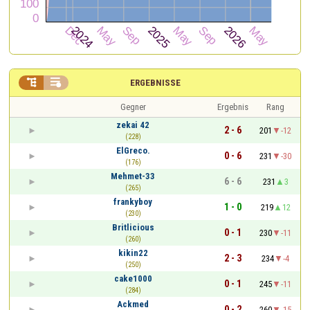


ERGEBNISSE
Gegner
Ergebnis
Rang
zekai 42
2 - 6
201
-12
(228)
ElGreco.
0 - 6
231
-30
(176)
Mehmet-33
6 - 6
231
3
(265)
frankyboy
1 - 0
219
12
(230)
Britlicious
0 - 1
230
-11
(260)
kikin22
2 - 3
234
-4
(250)
cake1000
0 - 1
245
-11
(284)
Ackmed
0 - 2
260
-15