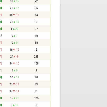
 0
38
15
22
 0
21
17
36
 1
36
-15
64
 0
21
15
0
 0
1
20
97
 2
0
1
10
 1
0
0
58
 1
16
-16
5
 1
24
-8
213
 1
34
-10
168
 1
5
0
9
 0
10
19
80
 1
23
-13
83
 1
37
-14
81
 0
16
21
125
 0
0
16
0