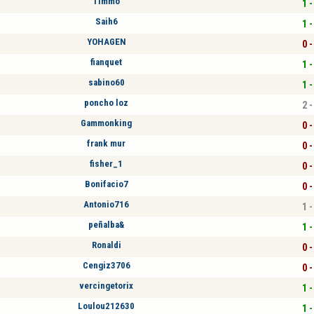
Timmo
1 -
Saih6
1 -
YOHAGEN
0 -
fianquet
1 -
sabino60
1 -
poncho loz
2 -
Gammonking
0 -
frank mur
0 -
fisher_1
0 -
Bonifacio7
0 -
Antonio716
1 -
peñalba&
1 -
Ronaldi
0 -
Cengiz3706
0 -
vercingetorix
1 -
Loulou212630
1 -