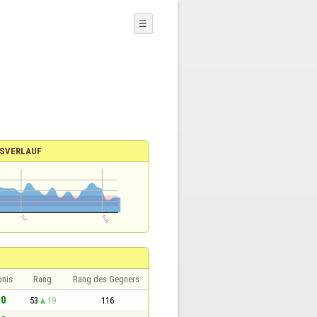
☰
SVERLAUF
bnis
Rang
Rang des Gegners
 0
53
19
116