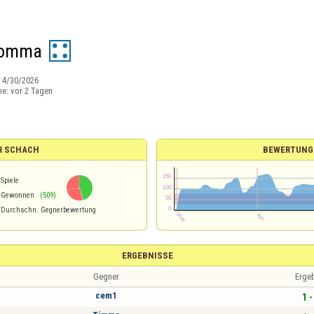
omma
:
4/30/2026
ne:
vor 2 Tagen
R SCHACH
BEWERTUNG
Spiele
Gewonnen
(509)
Durchschn. Gegnerbewertung
ERGEBNISSE
Gegner
Erge
cem1
1 -