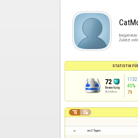
CatM
Beigetreten
Zuletzt onli
STATISTIK FÜ
1132
72
45%
Bewertung
79
Amateur


vor 2 Tagen