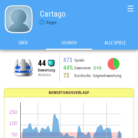
☰
Cartago
Biggie
ÜBER
SCHACH
ALLE SPIELE
473
Spiele
44
44%
Gewonnen
(210)
Bewertung
73
Amateur
Durchschn. Gegnerbewertung
BEWERTUNGSVERLAUF