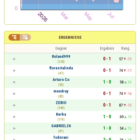


ERGEBNISSE
Gegner
Ergebnis
Rang
Roland999
0 - 1
57
-13
(120)
floresitalinda
0 - 1
74
-17
(47)
Arturo Co
1 - 0
58
16
(53)
mondray
0 - 1
74
-16
(83)
ZERIO
0 - 1
87
-13
(149)
Kerka
1 - 0
69
18
(119)
GABRIEL26
1 - 0
54
15
(41)
fodorani
2 - 0
26
28