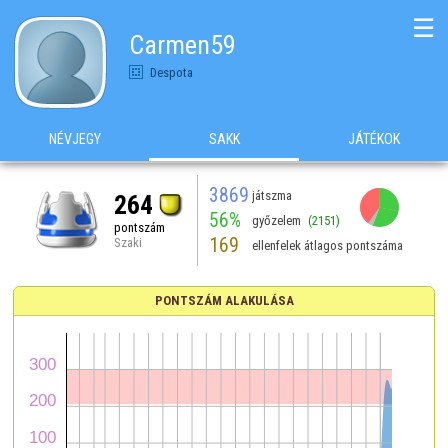
☰
Carmen59
Despota
NÉVJEGY
SAKK
JÁTÉKOK
3869
játszma
264
56%
győzelem
(2151)
pontszám
169
Szaki
ellenfelek átlagos pontszáma
PONTSZÁM ALAKULÁSA