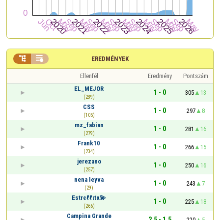


EREDMÉNYEK
Ellenfél
Eredmény
Pontszám
EL_MEJOR
1 - 0
305
13
(239)
CSS
1 - 0
297
8
(105)
mz_fabian
1 - 0
281
16
(279)
Frank10
1 - 0
266
15
(234)
jerezano
1 - 0
250
16
(257)
nena leyva
1 - 0
243
7
(29)
Estrєℓℓιtα💫
1 - 0
225
18
(266)
Campina Grande
2,5 - 1,5
220
5