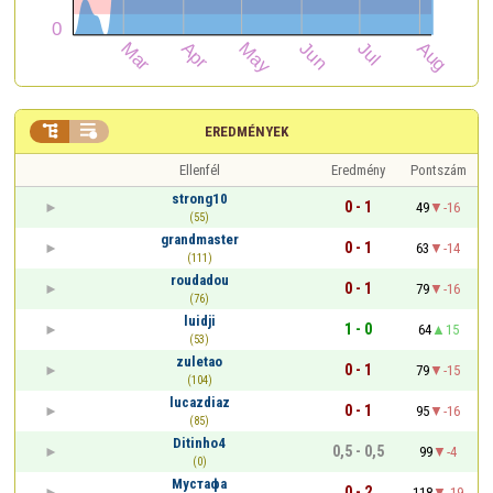


EREDMÉNYEK
Ellenfél
Eredmény
Pontszám
strong10
0 - 1
49
-16
(55)
grandmaster
0 - 1
63
-14
(111)
roudadou
0 - 1
79
-16
(76)
luidji
1 - 0
64
15
(53)
zuletao
0 - 1
79
-15
(104)
lucazdiaz
0 - 1
95
-16
(85)
Ditinho4
0,5 - 0,5
99
-4
(0)
Мустафа
0 - 2
118
-19