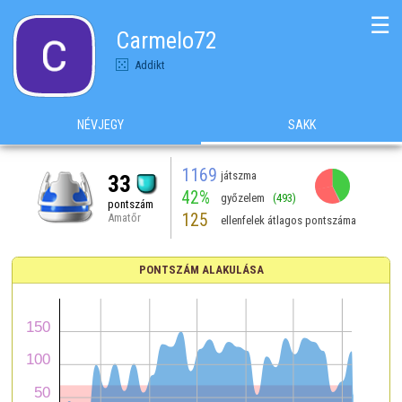
☰
Carmelo72
Addikt
NÉVJEGY
SAKK
1169
játszma
33
42%
győzelem
(493)
pontszám
125
Amatőr
ellenfelek átlagos pontszáma
PONTSZÁM ALAKULÁSA