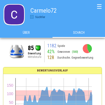
☰
Carmelo72
Süchtler
ÜBER
SCHACH
1182
Spiele
85
42%
Gewonnen
(500)
Bewertung
128
Mittelstufe
Durchschn. Gegnerbewertung
BEWERTUNGSVERLAUF