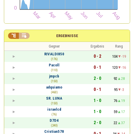


ERGEBNISSE
Gegner
Ergebnis
Rang
RIVALDI850
0 - 2
104
-19
(176)
Pacoll
0 - 1
120
-16
(110)
jmpcb
2 - 0
92
28
(150)
adquiamo
0 - 1
95
-3
(463)
SR. LUNA
1 - 0
76
19
(150)
israelcd
1 - 0
59
17
(76)
D7D4
2 - 0
22
37
(240)
Cristian578
0 - 1
36
-14