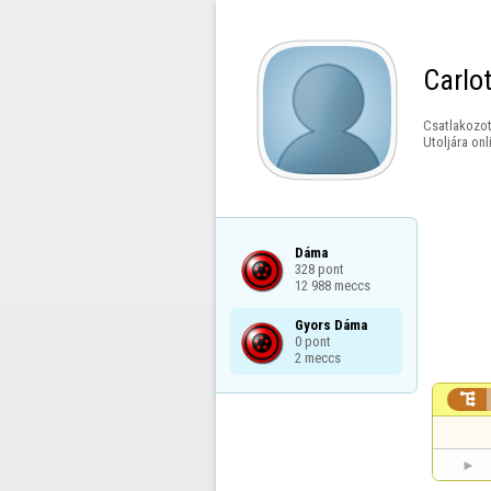
Carlo
Csatlakozot
Utoljára onl
Dáma

328 pont

12 988 meccs
Gyors Dáma

0 pont

2 meccs
