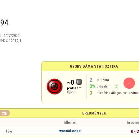
t94
t:
4/27/2022
ine:
2 hónapja
GYORS DÁMA STATISZTIKA
2
játszma
~0
0%
győzelem
(0)
pontszám
0
Újonc
ellenfelek átlagos pontszáma

EREDMÉNYEK
Ellenfél
Eredmé
wannaLoose
0 - 2
1 éve