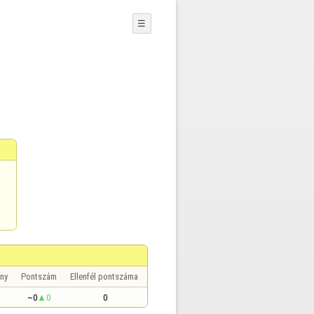
☰
ny
Pontszám
Ellenfél pontszáma
~0
0
0