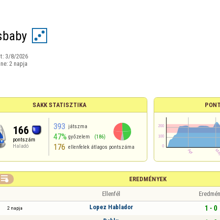
sbaby
t:
3/8/2026
ine:
2 napja
SAKK STATISZTIKA
PONT
393
játszma
166
47%
győzelem
(186)
pontszám
176
Haladó
ellenfelek átlagos pontszáma

EREDMÉNYEK
Ellenfél
Eredmén
Lopez Hablador
1 - 0
2 napja