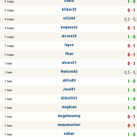
Dablu
1 - 0
3 napja
kliker25
0 - 1
3 napja
vili369
0,5 - 0,
4 napja
eoquesoz
0 - 1
4 napja
alcore20
1 - 0
7 napja
layse
0 - 1
7 napja
Yhair
0 - 1
7 napja
alvaro31
0 - 1
1 hete
Nelson63
0,5 - 0,
1 hete
atilio83
1 - 0
1 hete
José91
1 - 0
1 hete
Aldo2023
1 - 0
1 hete
muybien
1 - 0
1 hete
Angelmontoy
0 - 1
1 hete
moşemorlevi
0 - 1
1 hete
valtair
1 - 0
1 hete