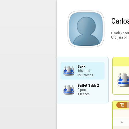
Carlo
Csatlakozot
Utoljára onl
Sakk

166 pont

393 meccs
Bullet Sakk 2

0 pont

1 meccs
