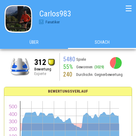
☰
Carlos983
Fanatiker
ÜBER
SCHACH
5480
Spiele
312
55%
Gewonnen
(3029)
Bewertung
240
Experte
Durchschn. Gegnerbewertung
BEWERTUNGSVERLAUF