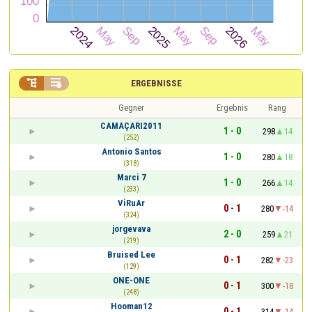


ERGEBNISSE
Gegner
Ergebnis
Rang
CAMAÇARI2011
1 - 0
298
14
(252)
Antonio Santos
1 - 0
280
18
(318)
Marci 7
1 - 0
266
14
(233)
ViRuAr
0 - 1
280
-14
(324)
jorgevava
2 - 0
259
21
(219)
Bruised Lee
0 - 1
282
-23
(129)
ONE-ONE
0 - 1
300
-18
(248)
Hooman12
0 - 1
314
-14