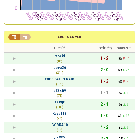


EREDMÉNYEK
Ellenfél
Eredmény
Pontszám
mocki
1 - 2
85
-7
(80)
deva26
2 - 0
59
26
(311)
FREE FAITH RAIN
1 - 3
63
-4
(175)
a13469
1 - 1
62
1
(75)
lakegrl
2 - 1
53
9
(101)
Kaya213
1 - 0
41
12
(44)
COBRA10
4 - 2
32
9
(33)
jtcoco
2 - 1
25
7