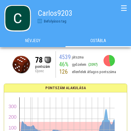
☰
Carlos9203
Befolyásos tag
NÉVJEGY
OSTÁBLA
4539
játszma
78
46%
győzelem
(2097)
pontszám
126
Újonc
ellenfelek átlagos pontszáma
PONTSZÁM ALAKULÁSA