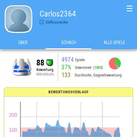
☰
Carlos2364
Einflussreiche
ÜBER
SCHACH
ALLE SPIELE
4974
Spiele
88
37%
Gewonnen
(1865)
Bewertung
133
Mittelstufe
Durchschn. Gegnerbewertung
BEWERTUNGSVERLAUF