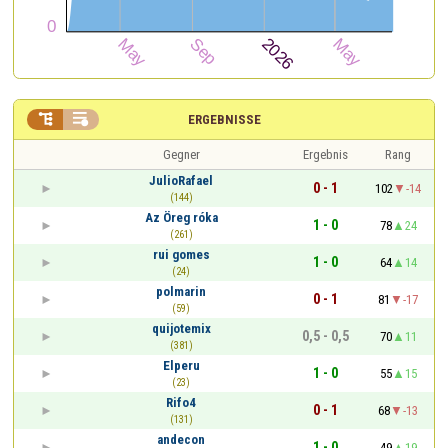


ERGEBNISSE
Gegner
Ergebnis
Rang
JulioRafael
0 - 1
102
-14
(144)
Az Öreg róka
1 - 0
78
24
(261)
rui gomes
1 - 0
64
14
(24)
polmarin
0 - 1
81
-17
(59)
quijotemix
0,5 - 0,5
70
11
(381)
Elperu
1 - 0
55
15
(23)
Rifo4
0 - 1
68
-13
(131)
andecon
1 - 0
49
19