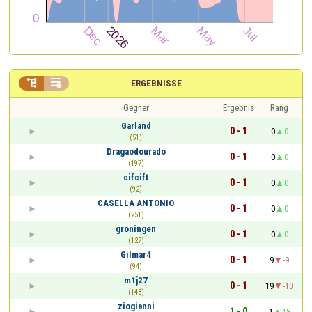


ERGEBNISSE
Gegner
Ergebnis
Rang
Garland
0 - 1
0
0
(51)
Dragaodourado
0 - 1
0
0
(197)
cifcift
0 - 1
0
0
(92)
CASELLA ANTONIO
0 - 1
0
0
(251)
groningen
0 - 1
0
0
(127)
Gilmar4
0 - 1
9
-9
(94)
m1j27
0 - 1
19
-10
(148)
ziogianni
1 - 0
1
18