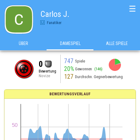
☰
Carlos J.
Fanatiker
ÜBER
DAMESPIEL
ALLE SPIELE
747
Spiele
0
20%
Gewonnen
(146)
Bewertung
127
Novize
Durchschn. Gegnerbewertung
BEWERTUNGSVERLAUF