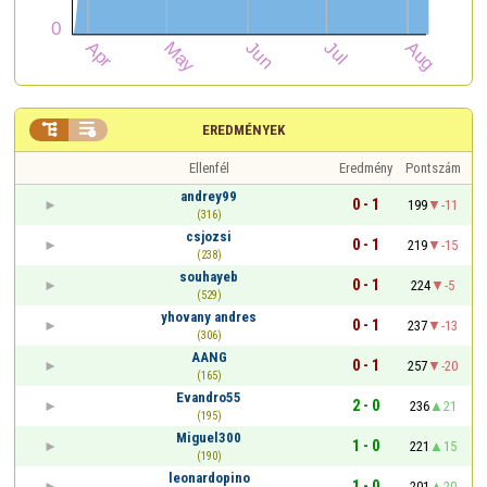


EREDMÉNYEK
Ellenfél
Eredmény
Pontszám
andrey99
0 - 1
199
-11
(316)
csjozsi
0 - 1
219
-15
(238)
souhayeb
0 - 1
224
-5
(529)
yhovany andres
0 - 1
237
-13
(306)
AANG
0 - 1
257
-20
(165)
Evandro55
2 - 0
236
21
(195)
Miguel300
1 - 0
221
15
(190)
leonardopino
1 - 0
201
20