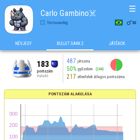
☰
Carlo Gambino☠️

Törzsvendég
50
NÉVJEGY
BULLET SAKK 2
JÁTÉKOK
487
játszma
183
50%
győzelem
(244)
pontszám
217
Haladó
ellenfelek átlagos pontszáma
PONTSZÁM ALAKULÁSA