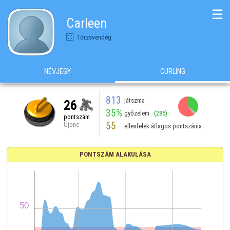
☰
Carleen
Törzsvendég
NÉVJEGY
CURLING
813
játszma
26
35%
győzelem
(285)
pontszám
55
Újonc
ellenfelek átlagos pontszáma
PONTSZÁM ALAKULÁSA