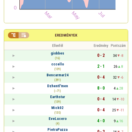


EREDMÉNYEK
Ellenfél
Eredmény
Pontszám
giobbes
0 - 2
34
-8
(16)
cccello
2 - 1
26
8
(139)
Bencarmar24
0 - 4
32
-6
(291)
Dzhentl'men
8 - 0
4
28
(~71)
Earthstar
0 - 4
14
-10
(139)
Mick02
0 - 4
25
-11
(135)
EveLucero
4 - 0
9
16
(4)
PietraPazza
0 - 2
16
-7