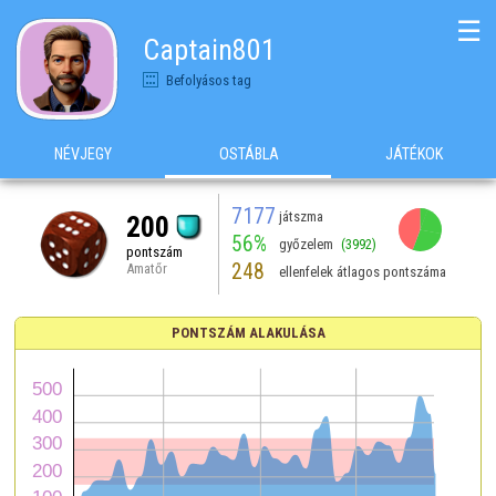
☰
Captain801
Befolyásos tag
NÉVJEGY
OSTÁBLA
JÁTÉKOK
7177
játszma
200
56%
győzelem
(3992)
pontszám
248
Amatőr
ellenfelek átlagos pontszáma
PONTSZÁM ALAKULÁSA