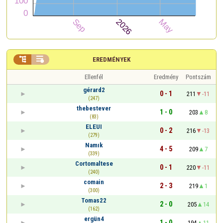


EREDMÉNYEK
Ellenfél
Eredmény
Pontszám
gérard2
0 - 1
211
-11
(247)
thebestever
1 - 0
203
8
(83)
ELEUI
0 - 2
216
-13
(279)
Namık
4 - 5
209
7
(339)
Cortomaltese
0 - 1
220
-11
(240)
comain
2 - 3
219
1
(300)
Tomas22
2 - 0
205
14
(162)
ergün4
1 - 0
194
11