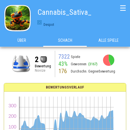
☰
Cannabis_Sativa_
Despot
ÜBER
SCHACH
ALLE SPIELE
7322
Spiele
2
43%
Gewonnen
(3167)
Bewertung
176
Novize
Durchschn. Gegnerbewertung
BEWERTUNGSVERLAUF