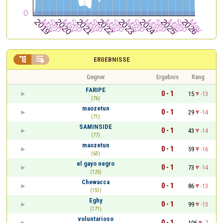


ERGEBNISSE
Gegner
Ergebnis
Rang
FARIPE
0 - 1
15
-13
(76)
maozetun
0 - 1
29
-14
(71)
SAMINSIDE
0 - 1
43
-14
(77)
maozetun
0 - 1
59
-16
(63)
el gayo negro
0 - 1
73
-14
(125)
Chewacca
0 - 1
86
-13
(151)
Eghy
0 - 1
99
-13
(171)
voluntarioso
0 - 1
106
-7