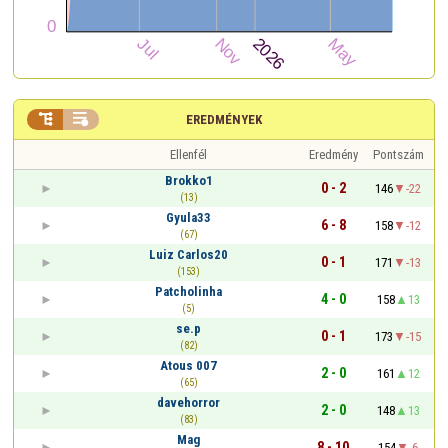


EREDMÉNYEK
Ellenfél
Eredmény
Pontszám
Brokko1
0 - 2
146
-22
(13)
Gyula33
6 - 8
158
-12
(67)
Luiz Carlos20
0 - 1
171
-13
(153)
Patcholinha
4 - 0
158
13
(5)
se.p
0 - 1
173
-15
(82)
Atous 007
2 - 0
161
12
(65)
davehorror
2 - 0
148
13
(83)
Mag
8 - 10
154
-6