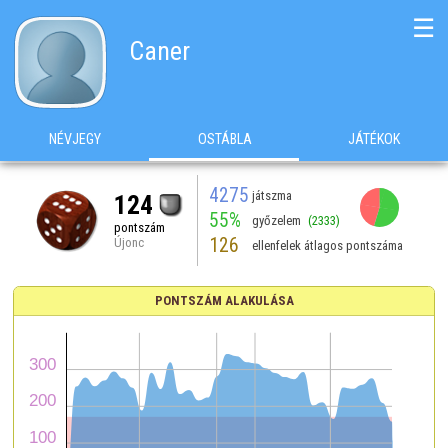
☰
Caner
NÉVJEGY
OSTÁBLA
JÁTÉKOK
4275
játszma
124
55%
győzelem
(2333)
pontszám
126
Újonc
ellenfelek átlagos pontszáma
PONTSZÁM ALAKULÁSA