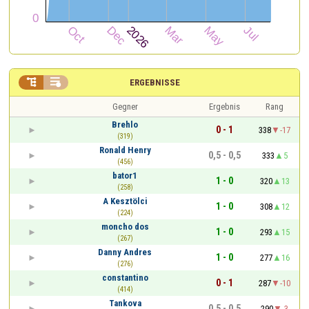


ERGEBNISSE
Gegner
Ergebnis
Rang
Brehlo
0 - 1
338
-17
(319)
Ronald Henry
0,5 - 0,5
333
5
(456)
bator1
1 - 0
320
13
(258)
A Kesztölci
1 - 0
308
12
(224)
moncho dos
1 - 0
293
15
(267)
Danny Andres
1 - 0
277
16
(276)
constantino
0 - 1
287
-10
(414)
Tankova
0,5 - 0,5
290
-3