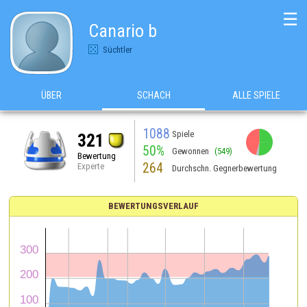
☰
Canario b
Süchtler
ÜBER
SCHACH
ALLE SPIELE
1088
Spiele
321
50%
Gewonnen
(549)
Bewertung
264
Experte
Durchschn. Gegnerbewertung
BEWERTUNGSVERLAUF