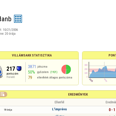
danb
t:
10/21/2006
ine:
20 órája
VILLÁMSAKK STATISZTIKA
PON
3871
játszma
217
50%
győzelem
(1921)
pontszám
79
Haladó
ellenfelek átlagos pontszáma

EREDMÉNYEK
Ellenfél
Eredmé
L'imprévu
0 - 1
18 órája