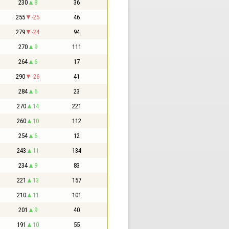
230
8
36
255
-25
46
279
-24
94
270
9
111
264
6
17
290
-26
41
284
6
23
270
14
221
260
10
112
254
6
12
243
11
134
234
9
83
221
13
157
210
11
101
201
9
40
191
10
55