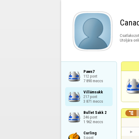
Cana
Csatlakozot
Utoljára onl
Pawn7

112 pont

7 890 meccs
Villámsakk

217 pont

3 871 meccs
Bullet Sakk 2


246 pont

1 962 meccs
Curling

5 pont
