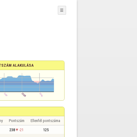
☰
TSZÁM ALAKULÁSA
ny
Pontszám
Ellenfél pontszáma
238
-21
125