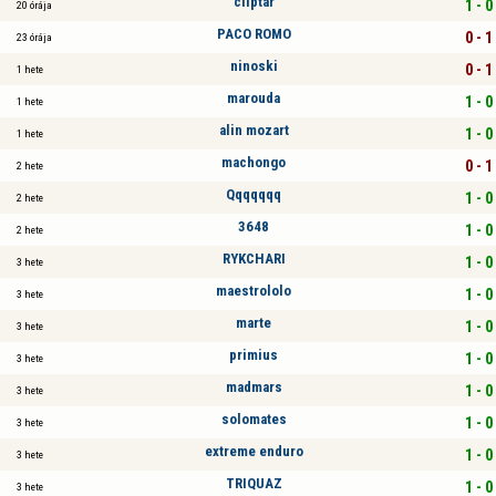
cliptar
1 - 0
20 órája
PACO ROMO
0 - 1
23 órája
ninoski
0 - 1
1 hete
marouda
1 - 0
1 hete
alin mozart
1 - 0
1 hete
machongo
0 - 1
2 hete
Qqqqqqq
1 - 0
2 hete
3648
1 - 0
2 hete
RYKCHARI
1 - 0
3 hete
maestrololo
1 - 0
3 hete
marte
1 - 0
3 hete
primius
1 - 0
3 hete
madmars
1 - 0
3 hete
solomates
1 - 0
3 hete
extreme enduro
1 - 0
3 hete
TRIQUAZ
1 - 0
3 hete