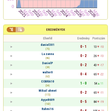


EREDMÉNYEK
Ellenfél
Eredmény
Pontszám
daniel301
0 - 1
13
-10
(75)
La zanna
0 - 2
26
-13
(86)
DanielP
0 - 2
43
-17
(24)
walter0
0 - 4
65
-22
(62)
COBRA10
1 - 0
54
11
(34)
Mikail ahmet
0 - 2
65
-11
(172)
Ayşe8609
0 - 5
84
-19
(163)
Rahmi16
0 - 4
105
-21