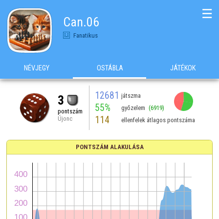
☰
Can.06
Fanatikus
NÉVJEGY
OSTÁBLA
JÁTÉKOK
12681
játszma
3
55%
győzelem
(6919)
pontszám
114
Újonc
ellenfelek átlagos pontszáma
PONTSZÁM ALAKULÁSA